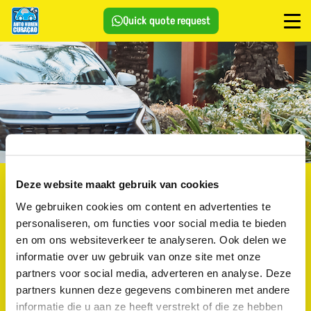
Quick quote request
Contact & reservations
Deze website maakt gebruik van cookies
Need a quick quote or more information? Contact us easily
We gebruiken cookies om content en advertenties te
via WhatsApp or fill out the contract form. You can also
personaliseren, om functies voor social media te bieden
email us anytime at the following address:
en om ons websiteverkeer te analyseren. Ook delen we
info@autoverhuurincuracao.nl
informatie over uw gebruik van onze site met onze
partners voor social media, adverteren en analyse. Deze
Locations:
Jan Thiel & Mambo Beach.
partners kunnen deze gegevens combineren met andere
informatie die u aan ze heeft verstrekt of die ze hebben