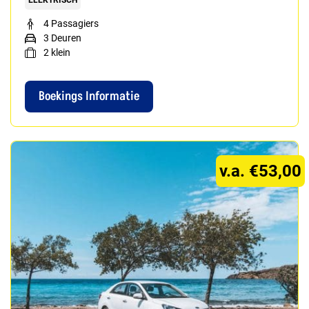
4 Passagiers
3 Deuren
2
klein
Boekings Informatie
v.a. €53,00