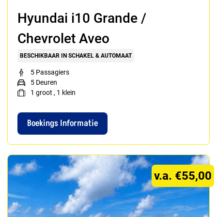
Hyundai i10 Grande /
Chevrolet Aveo
BESCHIKBAAR IN SCHAKEL & AUTOMAAT
5 Passagiers
5 Deuren
1
groot
,
1
klein
Boekings Informatie
v.a. €55,00