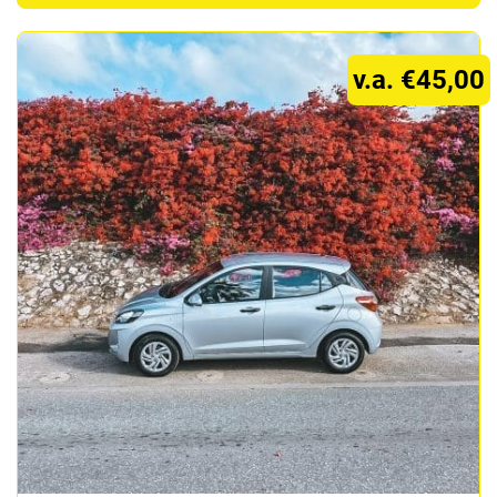
v.a. €45,00