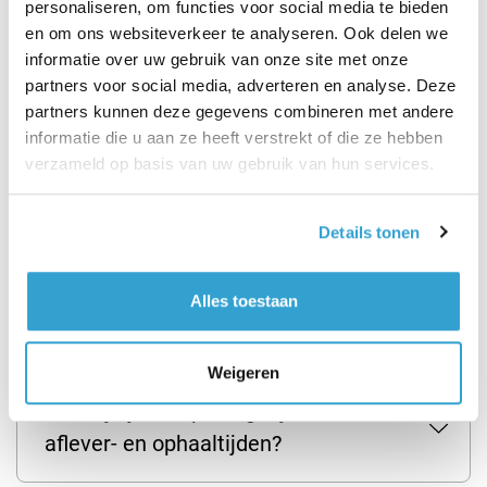
personaliseren, om functies voor social media te bieden
en om ons websiteverkeer te analyseren. Ook delen we
informatie over uw gebruik van onze site met onze
Wordt de auto gebracht en
partners voor social media, adverteren en analyse. Deze
partners kunnen deze gegevens combineren met andere
opgehaald?
informatie die u aan ze heeft verstrekt of die ze hebben
verzameld op basis van uw gebruik van hun services.
Wat is de minimale huurperiode?
Details tonen
Moet ik de auto volgetankt in te
Alles toestaan
leveren?
Weigeren
Wat zijn jullie openingstijden &
aflever- en ophaaltijden?