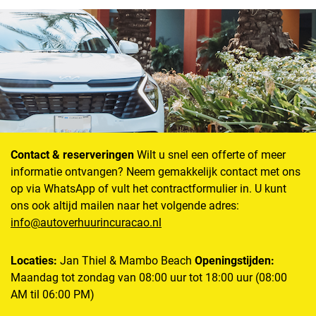
Contact & reserveringen
Wilt u snel een offerte of meer
informatie ontvangen? Neem gemakkelijk contact met ons
op via WhatsApp of vult het contractformulier in. U kunt
ons ook altijd mailen naar het volgende adres:
info@autoverhuurincuracao.nl
Locaties:
Jan Thiel & Mambo Beach
Openingstijden:
Maandag tot zondag van 08:00 uur tot 18:00 uur (08:00
AM til 06:00 PM)