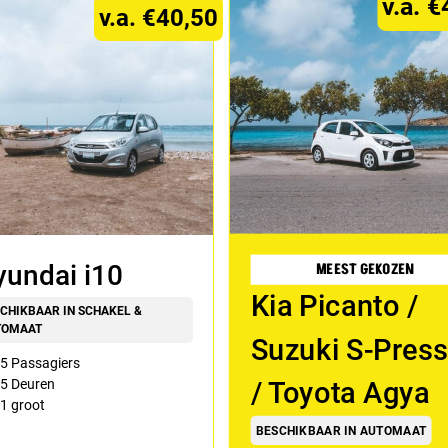
v.a. 
v.a. €40,50
MEEST GEKOZEN
undai i10
Kia Picanto /
CHIKBAAR IN SCHAKEL &
TOMAAT
Suzuki S-Pres
5 Passagiers
/ Toyota Agya
5 Deuren
1
groot
BESCHIKBAAR IN AUTOMAAT