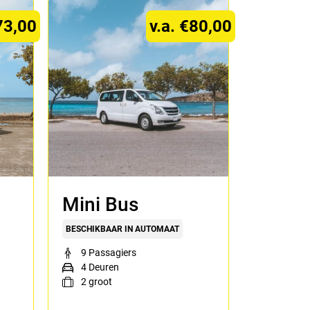
73,00
v.a. €80,00
Mini Bus
BESCHIKBAAR IN AUTOMAAT
9 Passagiers
4 Deuren
2
groot