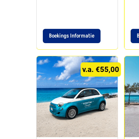
Boekings Informatie
v.a. €55,00