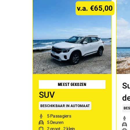
v.a. €65,00
Su
MEEST GEKOZEN
SUV
de
BESCHIKBAAR IN AUTOMAAT
BES
5 Passagiers
5 Deuren
2
groot
,
2
klein