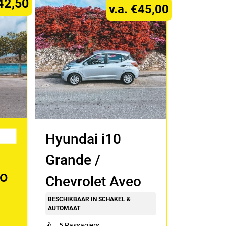
€42,50
v.a. €45,00
Hyundai i10
Grande /
so
Chevrolet Aveo
BESCHIKBAAR IN SCHAKEL &
AUTOMAAT
5 Passagiers