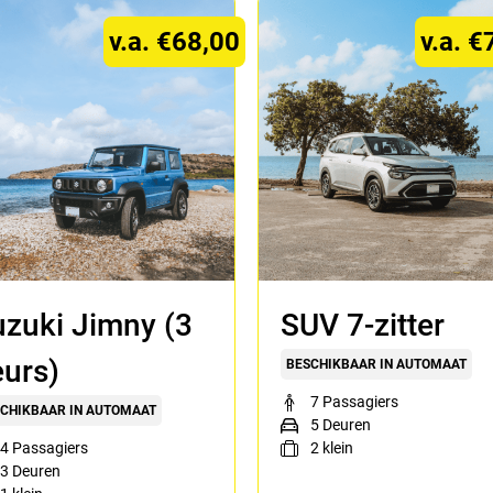
v.a. €68,00
v.a. €
zuki Jimny (3
SUV 7-zitter
urs)
BESCHIKBAAR IN AUTOMAAT
7 Passagiers
CHIKBAAR IN AUTOMAAT
5 Deuren
4 Passagiers
2
klein
3 Deuren