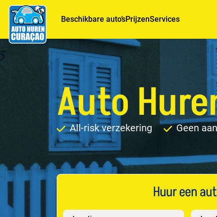
Beschikbare auto’s
Prijzen
Services
Auto Hure
All-risk verzekering
Geen aan
Huur een aut