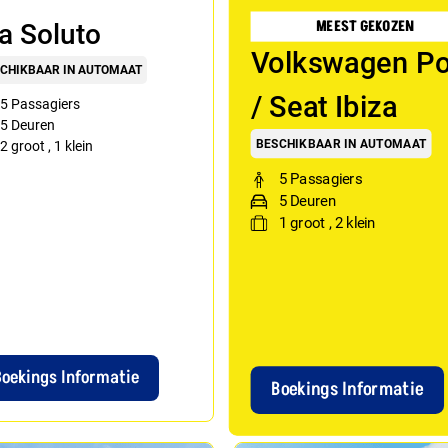
MEEST GEKOZEN
a Soluto
Volkswagen Po
CHIKBAAR IN AUTOMAAT
/ Seat Ibiza
5 Passagiers
5 Deuren
BESCHIKBAAR IN AUTOMAAT
2
groot
,
1
klein
5 Passagiers
5 Deuren
1
groot
,
2
klein
Boekings Informatie
Boekings Informatie