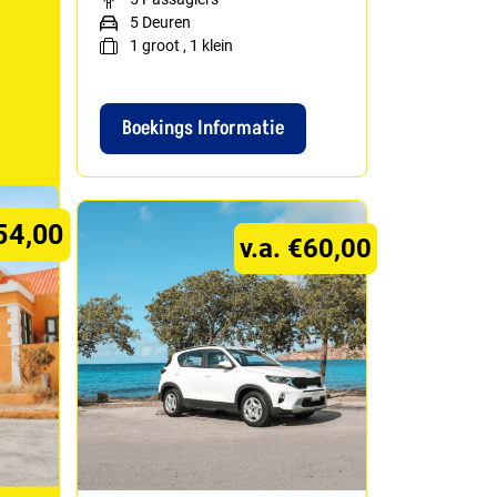
5 Deuren
1
groot
,
1
klein
Boekings Informatie
€54,00
v.a. €60,00