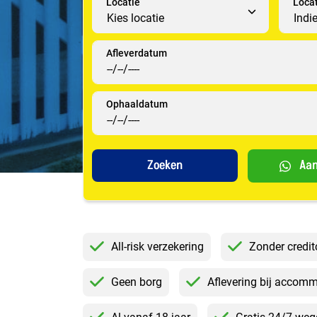
Locatie
Loca
Afleverdatum
Ophaaldatum
Aan
All-risk verzekering
Zonder credit
Geen borg
Aflevering bij accom