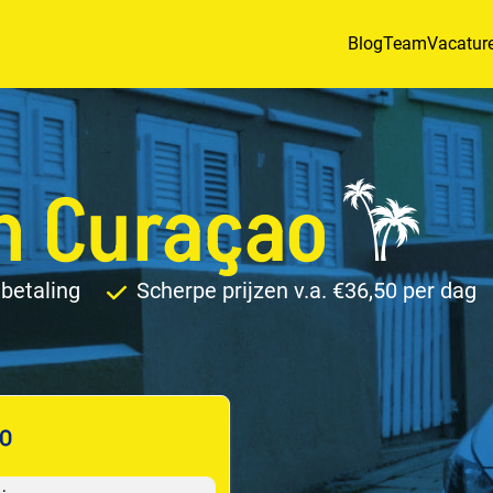
Blog
Team
Vacatur
n Curaçao
betaling
Scherpe prijzen v.a. €36,50 per dag
o