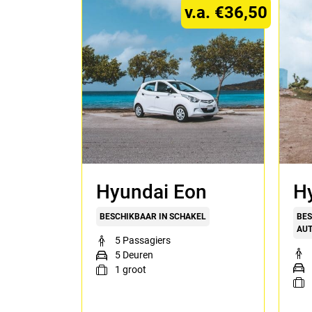
v.a. €36,50
Hyundai Eon
Hy
BESCHIKBAAR IN SCHAKEL
BES
AU
5 Passagiers
5 Deuren
1
groot