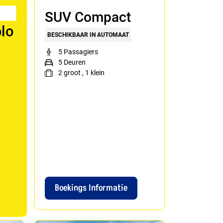
SUV Compact
lo
BESCHIKBAAR IN AUTOMAAT
5 Passagiers
5 Deuren
2
groot
,
1
klein
Boekings Informatie