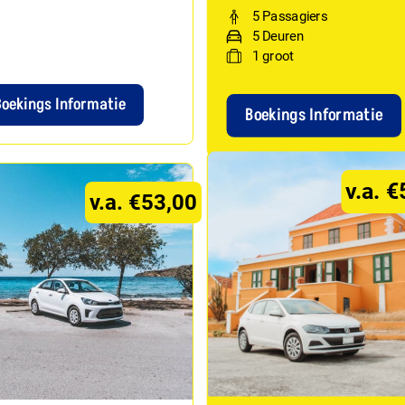
5 Passagiers
5 Deuren
1
groot
Boekings Informatie
Boekings Informatie
v.a. 
v.a. €53,00