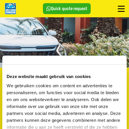
Quick quote request
Contact & reserveringen
Wilt u snel een offerte of meer
Deze website maakt gebruik van cookies
informatie ontvangen? Neem gemakkelijk contact met ons
We gebruiken cookies om content en advertenties te
op via WhatsApp of vult het contractformulier in. U kunt
personaliseren, om functies voor social media te bieden
ons ook altijd mailen naar het volgende adres:
en om ons websiteverkeer te analyseren. Ook delen we
info@autoverhuurincuracao.nl
informatie over uw gebruik van onze site met onze
partners voor social media, adverteren en analyse. Deze
Locaties:
Jan Thiel & Mambo Beach
Openingstijden:
partners kunnen deze gegevens combineren met andere
Maandag tot zondag van 08:00 uur tot 18:00 uur (08:00
informatie die u aan ze heeft verstrekt of die ze hebben