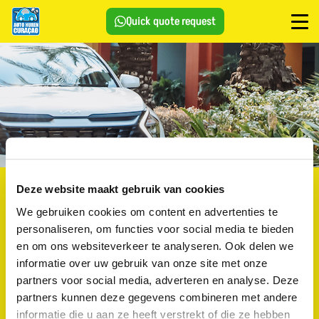
Quick quote request
Contact & reserveringen
Wilt u snel een offerte of meer
Deze website maakt gebruik van cookies
informatie ontvangen? Neem gemakkelijk contact met ons
We gebruiken cookies om content en advertenties te
op via WhatsApp of vult het contractformulier in. U kunt
personaliseren, om functies voor social media te bieden
ons ook altijd mailen naar het volgende adres:
en om ons websiteverkeer te analyseren. Ook delen we
info@autoverhuurincuracao.nl
informatie over uw gebruik van onze site met onze
partners voor social media, adverteren en analyse. Deze
Locaties:
Jan Thiel & Mambo Beach
Openingstijden:
partners kunnen deze gegevens combineren met andere
Maandag tot zondag van 08:00 uur tot 18:00 uur (08:00
informatie die u aan ze heeft verstrekt of die ze hebben