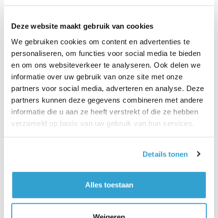
– Yvonne Karst
Deze website maakt gebruik van cookies
We gebruiken cookies om content en advertenties te
personaliseren, om functies voor social media te bieden
Bijzonder tevreden over dit bedrijf.
en om ons websiteverkeer te analyseren. Ook delen we
Duidelijke voorwaarden.
informatie over uw gebruik van onze site met onze
Goede uitleg omtrent tanken, pechhulp voor onderweg,
partners voor social media, adverteren en analyse. Deze
Geen leeftijdsbeperking.
partners kunnen deze gegevens combineren met andere
Je kunt betalen zonder creditcard.
informatie die u aan ze heeft verstrekt of die ze hebben
Geen geld in deposito.
verzameld op basis van uw gebruik van hun services.
Auto weer kosteloos afgeleverd bij resort.
Wilde 2 dagen bij boeken geen enkel probleem en dat
achteraf mogen betalen.
Details tonen
Super een 10 voor dit bedrijf.
– Lydia Ram
Alles toestaan
Weigeren