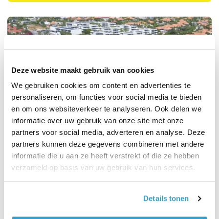
Deze website maakt gebruik van cookies
We gebruiken cookies om content en advertenties te
personaliseren, om functies voor social media te bieden
en om ons websiteverkeer te analyseren. Ook delen we
informatie over uw gebruik van onze site met onze
partners voor social media, adverteren en analyse. Deze
partners kunnen deze gegevens combineren met andere
Hoteles de lujo en Curazao: ¡Estos
informatie die u aan ze heeft verstrekt of die ze hebben
son los 7 hoteles más
verzameld op basis van uw gebruik van hun services.
impresionantes!
Details tonen