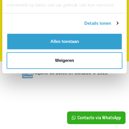
verzameld op basis van uw gebruik van hun services.
Horario de apertura:
De lunes a domingo de 08:00 a 18:00
(08:00 AM a 06:00 PM)
Details tonen
+5999 461 06 59
+31 10 302 12 20
Alles toestaan
Haga su pregunta por WhatsApp
Weigeren
Alquiler de autos en Curazao © 2026
Contacto vía WhatsApp