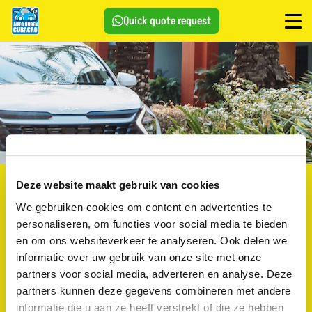
Quick quote request
Contacto y reservas
Deze website maakt gebruik van cookies
¿Quieres recibir rápidamente una cotización o más
We gebruiken cookies om content en advertenties te
información? Contáctanos fácilmente por WhatsApp o
personaliseren, om functies voor social media te bieden
completa el formulario de contacto.
en om ons websiteverkeer te analyseren. Ook delen we
También puedes escribirnos a:
informatie over uw gebruik van onze site met onze
info@autoverhuurincuracao.nl
partners voor social media, adverteren en analyse. Deze
partners kunnen deze gegevens combineren met andere
Ubicaciones:
Jan Thiel & Mambo Beach
informatie die u aan ze heeft verstrekt of die ze hebben